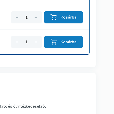
Kosárba
Kosárba
król és óvintézkedésekről.