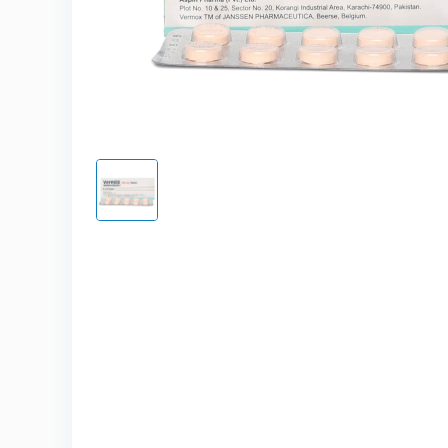
Kamagra
Avana
Viagra Pr
Cialis Pro
Levitra Pr
Viagra Sz
Fildena S
Cialis Szu