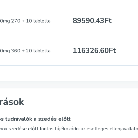
89590.43Ft
0mg 270 + 10 tabletta
116326.60Ft
0mg 360 + 20 tabletta
írások
s tudnivalók a szedés előtt
ox szedése előtt fontos tájékozódni az esetleges ellenjavallato