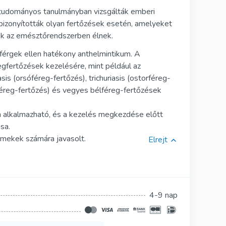
Silagra
tudományos tanulmányban vizsgálták emberi
izonyították olyan fertőzések esetén, amelyeket
Suhagra
ek az emésztőrendszerben élnek.
Tadacip
érgek ellen hatékony anthelmintikum. A
gfertőzések kezelésére, mint például az
Tadapox
asis (orsóféreg-fertőzés), trichuriasis (ostorféreg-
féreg-fertőzés) és vegyes bélféreg-fertőzések
Tadalis Sx
Rapamicin
án alkalmazható, és a kezelés megkezdése előtt
sa.
ermekek számára javasolt.
Elrejt
4-9 nap