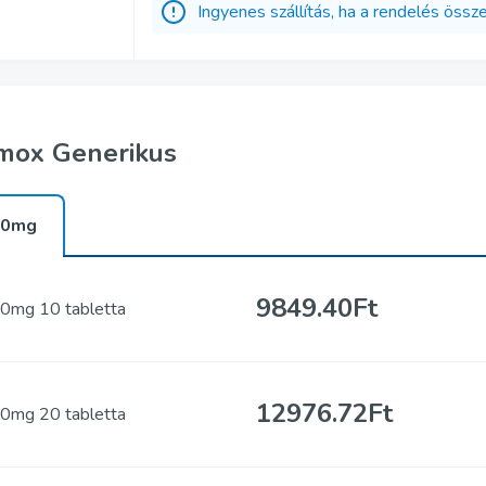
Ingyenes szállítás, ha a rendelés ös
mox Generikus
00mg
9849.40Ft
0mg 10 tabletta
12976.72Ft
0mg 20 tabletta