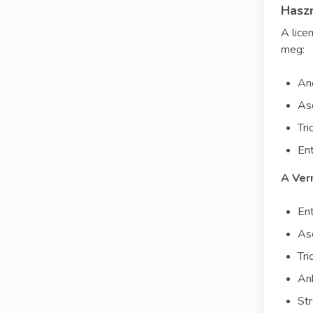
Haszn
A lice
meg:
An
Asc
Tri
Ent
A Ver
Ent
Asc
Tri
Ank
Str