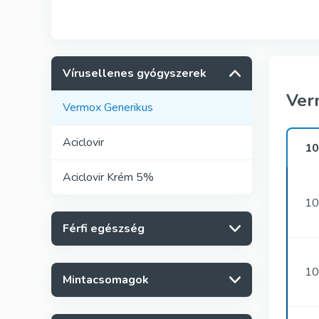
Vírusellenes gyógyszerek
Ver
Vermox Generikus
Aciclovir
1
Aciclovir Krém 5%
10
Férfi egészség
10
Mintacsomagok