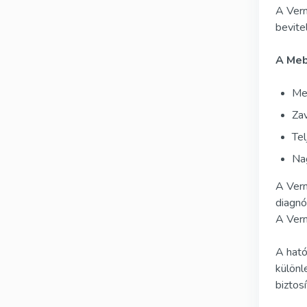
A Verm
bevite
A Meb
Meg
Zav
Tel
Nag
A Verm
diagnó
A Verm
A ható
különl
biztos