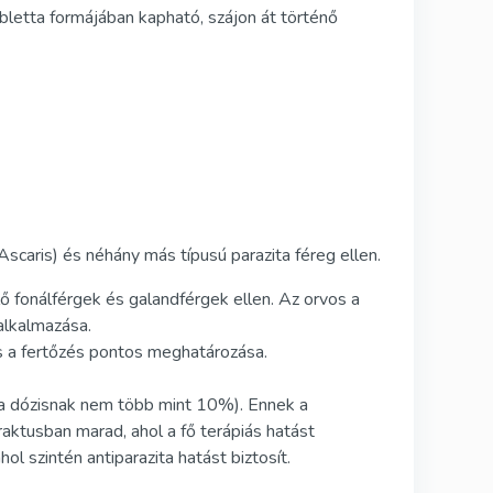
letta formájában kapható, szájon át történő
scaris) és néhány más típusú parazita féreg ellen.
fonálférgek és galandférgek ellen. Az orvos a
alkalmazása.
 a fertőzés pontos meghatározása.
 (a dózisnak nem több mint 10%). Ennek a
ktusban marad, ahol a fő terápiás hatást
l szintén antiparazita hatást biztosít.