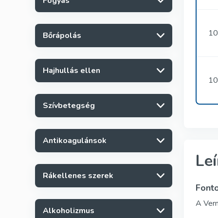
Fogyás
10
Bőrápolás
Hajhullás ellen
10
Szívbetegség
Antikoagulánsok
Le
Rákellenes szerek
Fonto
A Verm
Alkoholizmus