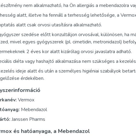
észítmény nem alkalmazható, ha Ön allergiás a mebendazolra vag
hesség alatt, illetve ha fennáll a terhesség lehetősége, a Vermox
ptatás alatt csak orvosi utasításra alkalmazható.
gyógyszer szedése előtt konzultáljon orvosával, különösen, ha
szed, mivel egyes gyógyszerek (pl. cimetidin, metronidazol) befo
rmekeknek 2 éves kor alatt kizárólag orvosi javaslatra adható.
ciális diéta vagy hashajtó alkalmazása nem szükséges a kezelés
ezelés ideje alatt és után a személyes higiéniai szabályok beta
gelőzése érdekében.
yszerinformáció
rkanév:
Vermox
tóanyag:
Mebendazol
ártó:
Janssen Pharms
rmox és hatóanyaga, a Mebendazol