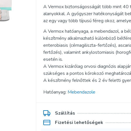
Kamagra Polo
A Vermox biztonságosságát több mint 40 
alanyokkal. A gyógyszer hatékonyságát beb
Kamagra Pezsgőtabletta
az egy vagy több típusú féreg okoz, amely
ofessional
Kamagra Zselé
A Vermox hatóanyaga, a mebendazol, a bélf
készítmény alkalmazható különböző bélfére
fessional
Viagra Zselé
enterobiasis (cérnagiliszta-fertőzés), ascari
ofessional
fertőzés), valamint ankylostomiasis (horog
Apcalis SX Zselé
esetén is.
uper Aktív
Priligy Generikus Dapoxetin
A Vermox kizárólag orvosi diagnózis alapj
szükséges a pontos kórokozó meghatározá
zuper Aktív
Szuper Kamagra
A készítmény felnőttek és 2 év feletti gy
per Aktív
Super P Force
Hatóanyag:
Mebendazole
Szállítás
Fizetési lehetőségek