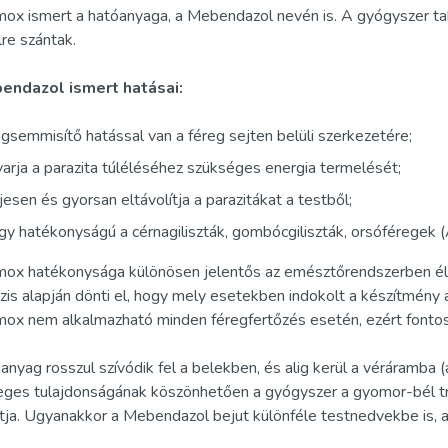
ox ismert a hatóanyaga, a Mebendazol nevén is. A gyógyszer tab
lre szántak.
endazol ismert hatásai:
semmisítő hatással van a féreg sejten belüli szerkezetére;
arja a parazita túléléséhez szükséges energia termelését;
jesen és gyorsan eltávolítja a parazitákat a testből;
y hatékonyságú a cérnagiliszták, gombócgiliszták, orsóféregek (A
ox hatékonysága különösen jelentős az emésztőrendszerben élő 
zis alapján dönti el, hogy mely esetekben indokolt a készítmény 
ox nem alkalmazható minden féregfertőzés esetén, ezért fontos
anyag rosszul szívódik fel a belekben, és alig kerül a véráramba
eges tulajdonságának köszönhetően a gyógyszer a gyomor-bél tra
ítja. Ugyanakkor a Mebendazol bejut különféle testnedvekbe is, aho