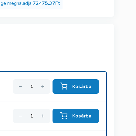
szege meghaladja
72475.37Ft
Kosárba
Kosárba