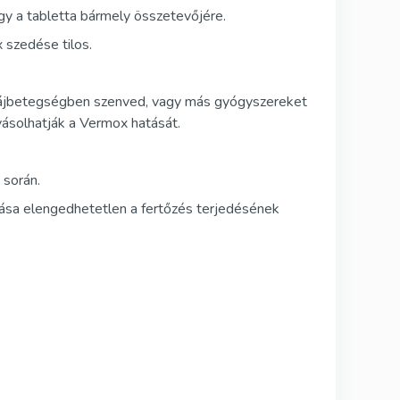
y a tabletta bármely összetevőjére.
 szedése tilos.
 májbetegségben szenved, vagy más gyógyszereket
lyásolhatják a Vermox hatását.
 során.
rtása elengedhetetlen a fertőzés terjedésének