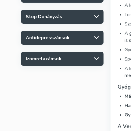
A k
Ter
Stop Dohányzás
Szo
A 
Antidepresszánsok
is 
Gye
Izomrelaxánsok
Spe
A k
me
Gyóg
Má
Ha
Gy
A Ve