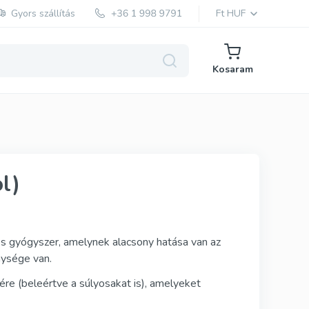
Gyors szállítás
Ft HUF
Kosaram
Red Viagra
l)
Cialis Black
Cenforce
Cobra
es gyógyszer, amelynek alacsony hatása van az
nysége van.
Vidalista
ére (beleértve a súlyosakat is), amelyeket
Vigora