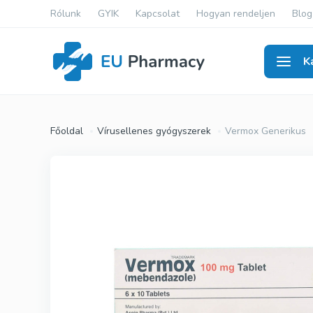
Rólunk
GYIK
Kapcsolat
Hogyan rendeljen
Blog
K
Férfi
Főoldal
Vírusellenes gyógyszerek
Vermox Generikus
Viagra Ge
Cialis Gen
Levitra G
Viagra Ere
Cialis Ere
Levitra Er