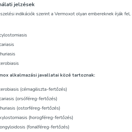
álati jelzések
nszelési indikációk szerint a Vermoxot olyan embereknek írják fel
cylostomiasis
ariasis
churiasis
erobiasis
mox alkalmazási javallatai közé tartoznak:
erobiasis (cérnagiliszta-fertőzés)
ariasis (orsóféreg-fertőzés)
churiasis (ostorféreg-fertőzés)
ylostomiasis (horogféreg-fertőzés)
ongyloidosis (fonalféreg-fertőzés)