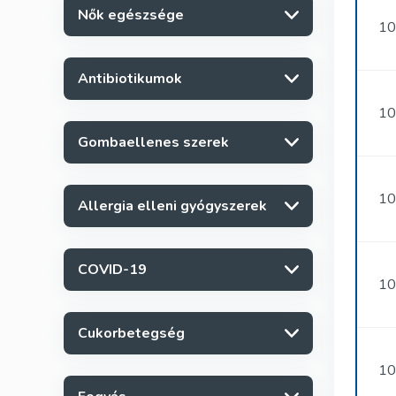
Nők egészsége
10
Antibiotikumok
10
Gombaellenes szerek
10
Allergia elleni gyógyszerek
COVID-19
10
Cukorbetegség
10